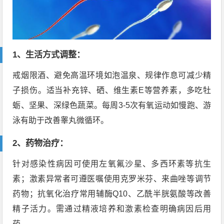
1、生活方式调整：
戒烟限酒、避免高温环境如泡温泉、规律作息可减少精
子损伤。适当补充锌、硒、维生素E等营养素，多吃牡
蛎、坚果、深绿色蔬菜。每周3-5次有氧运动如慢跑、游
泳有助于改善睾丸微循环。
2、药物治疗：
针对感染性病因可使用左氧氟沙星、多西环素等抗生
素；激素异常者可遵医嘱使用克罗米芬、来曲唑等调节
药物；抗氧化治疗常用辅酶Q10、乙酰半胱氨酸等改善
精子活力。需通过精液培养和激素检查明确病因后用
药。