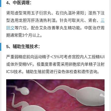
4、中医调理：
肾阳虚型常用五子衍宗丸、右归丸温补肾阳；湿热下注
型选用龙胆泻肝汤清热利湿。针灸可取关元、肾俞、
三
阴交
等穴位，配合艾灸改善睾丸生精功能。中医治疗周
期通常需3个月以上。
5、辅助生殖技术：
严重弱精症前向运动精子＜5%可考虑宫腔内人工授精IUI
或体外受精IVF。极重度患者需采用卵胞浆内单精子注射
ICSI技术。辅助生殖前需进行染色体检查和遗传咨询。