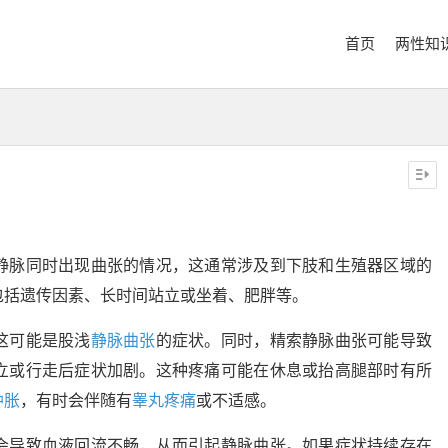
首页
两性知
静脉同时出现曲张的情况，这通常涉及到下肢和生殖器区域的
包括遗传因素、长时间站立或坐着、肥胖等。
这可能是股浅
静脉曲张
的症状。同时，精索静脉曲张可能导致
立或行走后症状加剧。这种疼痛可能在休息或抬高腿部时有所
肿胀
，有时会伴随有
睾丸疼痛
或不适感。
会导致血液回流不畅，从而引起静脉曲张。如果症状持续存在