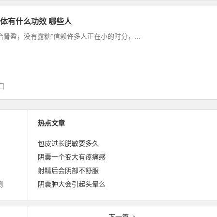
体有什么功效 哪些人
治肾盈，没有露糖”信赖许多人正在小的时分，...
9日
热点文章
包皮过长脱敏要多久
阴囊一个变大有疼痛感
射精后会阴部不舒服
倒
阴囊肿大会引起头晕么