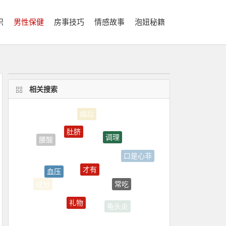
识
男性保健
房事技巧
情感故事
泡妞秘籍
相关搜索
肚脐
调理
腰酸
口是心非
才有
血压
常吃
成分
礼物
龟头炎
早泄