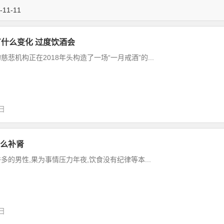
11-11
有什么变化 过度饮酒会
悲机构正在2018年头构造了一场“一月戒酒”的...
9日
么补肾
多的男性,果为事情压力年夜,饮食没有纪律等本...
9日