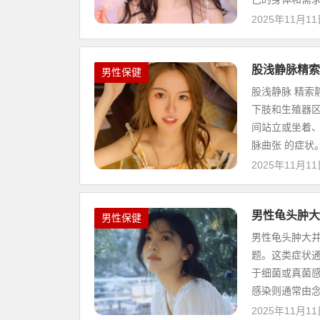
2025年11月1
股浅静脉精索
男性保健
股浅静脉 精索
下肢和生殖器
间站立或坐着、
脉曲张 的症状。
2025年11月1
男性龟头肿大
男性保健
男性龟头肿大并
题。这类症状
于细菌或真菌感
感染则通常由念珠
2025年11月1