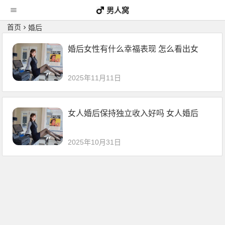
男人窝
首页
婚后
婚后女性有什么幸福表现 怎么看出女
2025年11月11日
女人婚后保持独立收入好吗 女人婚后
2025年10月31日